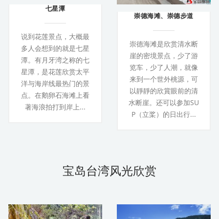
七星潭
崇德海滩、崇德步道
说到花莲景点，大概最
崇德海滩是欣赏清水断
多人会想到的就是七星
崖的密境景点，少了游
潭。有月牙湾之称的七
览车，少了人潮，就像
星潭，是花莲欣赏太平
来到一个世外桃源，可
洋与海岸线最热门的景
以靜靜的欣賞眼前的清
点。在鹅卵石海滩上看
水断崖。还可以参加SU
著海浪拍打到岸上...
P（立桨）的日出行...
宝岛台湾风光欣赏