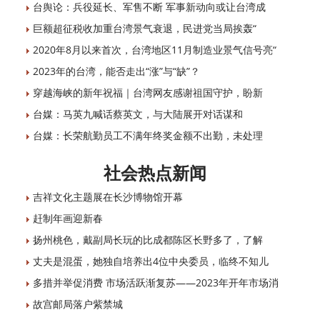
台舆论：兵役延长、军售不断 军事新动向或让台湾成
巨额超征税收加重台湾景气衰退，民进党当局挨轰“
2020年8月以来首次，台湾地区11月制造业景气信号亮“
2023年的台湾，能否走出“涨”与“缺”？
穿越海峡的新年祝福｜台湾网友感谢祖国守护，盼新
台媒：马英九喊话蔡英文，与大陆展开对话谋和
台媒：长荣航勤员工不满年终奖金额不出勤，未处理
社会热点新闻
吉祥文化主题展在长沙博物馆开幕
赶制年画迎新春
扬州桃色，戴副局长玩的比成都陈区长野多了，了解
丈夫是混蛋，她独自培养出4位中央委员，临终不知儿
多措并举促消费 市场活跃渐复苏——2023年开年市场消
故宫邮局落户紫禁城