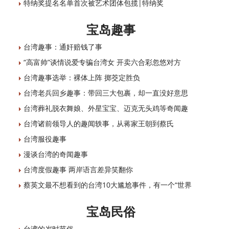
特纳奖提名名单首次被艺术团体包揽|特纳奖
宝岛趣事
台湾趣事：通奸赔钱了事
“高富帅”谈情说爱专骗台湾女 开卖六合彩忽悠对方
台湾趣事选举：裸体上阵 掷茭定胜负
台湾老兵回乡趣事：带回三大包裹，却一直没好意思
台湾葬礼脱衣舞娘、外星宝宝、迈克无头鸡等奇闻趣
台湾诸前领导人的趣闻轶事，从蒋家王朝到蔡氏
台湾服役趣事
漫谈台湾的奇闻趣事
台湾度假趣事 两岸语言差异笑翻你
蔡英文最不想看到的台湾10大尴尬事件，有一个“世界
宝岛民俗
台湾的岁时节俗