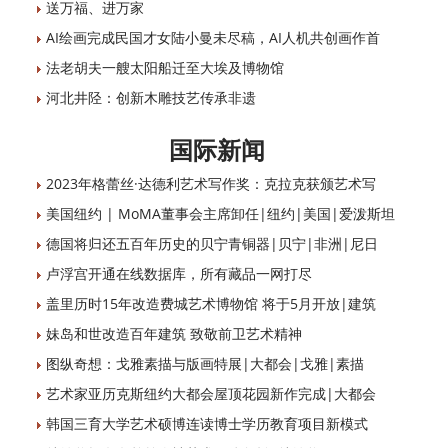
送万福、进万家
AI绘画完成民国才女陆小曼未尽稿，AI人机共创画作首
法老胡夫一艘太阳船迁至大埃及博物馆
河北井陉：创新木雕技艺传承非遗
国际新闻
2023年格蕾丝·达德利艺术写作奖：克拉克获颁艺术写
美国纽约 | MoMA董事会主席卸任|纽约|美国|爱泼斯坦
德国将归还五百年历史的贝宁青铜器|贝宁|非洲|尼日
卢浮宫开通在线数据库，所有藏品一网打尽
盖里历时15年改造费城艺术博物馆 将于5月开放|建筑
妹岛和世改造百年建筑 致敬前卫艺术精神
图纵奇想：戈雅素描与版画特展|大都会|戈雅|素描
艺术家亚历克斯纽约大都会屋顶花园新作完成|大都会
韩国三育大学艺术硕博连读博士学历教育项目新模式